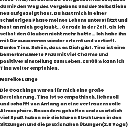
du mir den Weg des Vergebens und der Selbstliebe
neu aufgezeigt hast. Du hast mich in einer
schwierigen Phase meines Lebens unterstützt und
hast an mich geglaubt… Gerade in der Zeit, als ich
selbst den Glauben nicht mehr hatte… Ich habe ihn
mit Dir zusammen wieder erlernt und vertieft.
Danke Tina. Schön, dass es Dich gibt. Tina ist eine
bemerkenswerte Frau mit viel Charme und
positiver Einstellung zum Leben. Zu 100% kann ich
Tina weiter empfehlen.
Mareike Lange
Die Coachings waren für mich eine große
Bereicherung. Tina ist so empathisch, liebevoll
und schafft von Anfang an eine vertrauensvolle
Atmosphäre. Besonders geholfen und zusätzlich
viel Spaß haben mir die klaren Strukturen in den
Sitzungen und die praxisnahen Übungen(z.B Yoga)