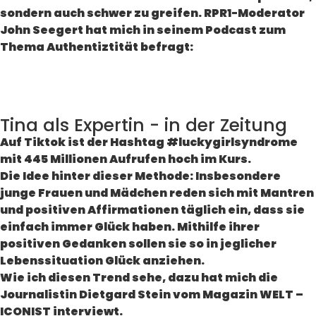
sondern auch schwer zu greifen. RPR1-Moderator
John Seegert hat mich in seinem Podcast zum
Thema Authentiztität befragt:
Tina als Expertin - in der Zeitung
Auf Tiktok ist der Hashtag #luckygirlsyndrome
mit 445 Millionen Aufrufen hoch im Kurs.
Die Idee hinter dieser Methode: Insbesondere
junge Frauen und Mädchen reden sich mit Mantren
und positiven Affirmationen täglich ein, dass sie
einfach immer Glück haben. Mithilfe ihrer
positiven Gedanken sollen sie so in jeglicher
Lebenssituation Glück anziehen.
Wie ich diesen Trend sehe, dazu hat mich die
Journalistin Dietgard Stein vom
Magazin WELT –
ICONIST
interviewt.